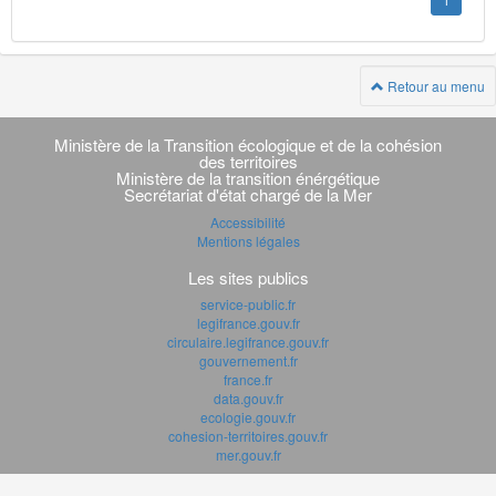
1
Retour au menu
Navigation
transverse
Ministère de la Transition écologique et de la cohésion
des territoires
Ministère de la transition énérgétique
Secrétariat d'état chargé de la Mer
Accessibilité
Mentions légales
Les sites publics
service-public.fr
legifrance.gouv.fr
circulaire.legifrance.gouv.fr
gouvernement.fr
france.fr
data.gouv.fr
ecologie.gouv.fr
cohesion-territoires.gouv.fr
mer.gouv.fr