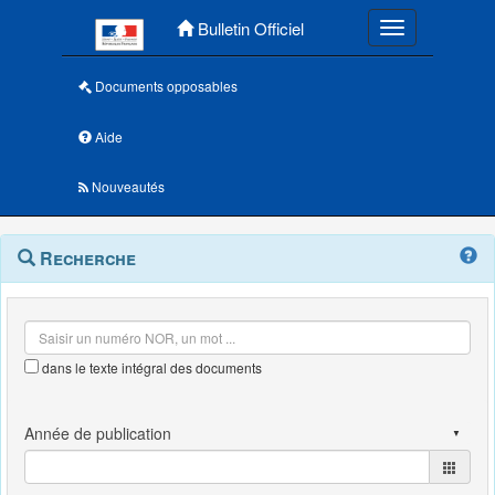
Menu principal
Bulletin Officiel
Toggle navigatio
Documents opposables
Aide
Nouveautés
Navigation
Menu
Recherche
contextuel
et
outils
annexes
dans le texte intégral des documents