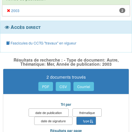
2003
2
Accès direct
Fascicules du CCTG "travaux" en vigueur
Résultats de recherche : - Type de document: Autre,
Thématique: Mer, Année de publication: 2003
2 documents trouvés
PDF
CSV
Courriel
Tri par
date de publication
thématique
date de signature
type
Résultats par page