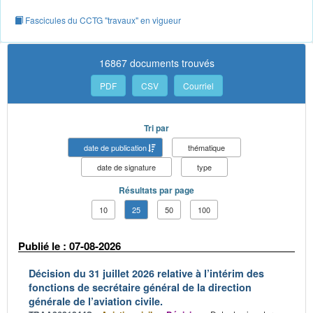
Fascicules du CCTG "travaux" en vigueur
16867 documents trouvés
PDF
CSV
Courriel
Tri par
date de publication
thématique
date de signature
type
Résultats par page
10
25
50
100
Publié le : 07-08-2026
Décision du 31 juillet 2026 relative à l’intérim des
fonctions de secrétaire général de la direction
générale de l’aviation civile.