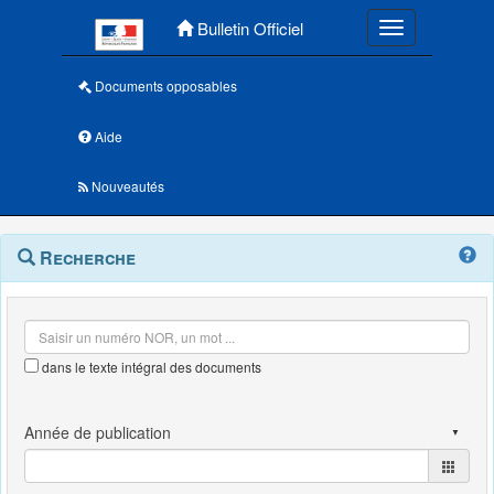
Menu principal
Bulletin Officiel
Toggle navigatio
Documents opposables
Aide
Nouveautés
Navigation
Menu
Recherche
contextuel
et
outils
annexes
dans le texte intégral des documents