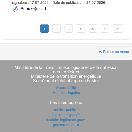
signature : 17-07-2026
Date de publication : 24-07-2026
Annexe(s) :
1
1
2
3
4
5
>
>>
Retour au menu
Navigation
transverse
Ministère de la Transition écologique et de la cohésion
des territoires
Ministère de la transition énérgétique
Secrétariat d'état chargé de la Mer
Accessibilité
Mentions légales
Les sites publics
service-public.fr
legifrance.gouv.fr
circulaire.legifrance.gouv.fr
gouvernement.fr
france.fr