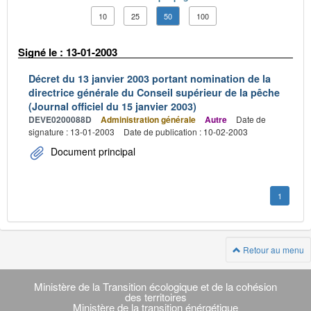
10
25
50
100
Signé le : 13-01-2003
Décret du 13 janvier 2003 portant nomination de la
directrice générale du Conseil supérieur de la pêche
(Journal officiel du 15 janvier 2003)
DEVE0200088D
Administration générale
Autre
Date de
signature : 13-01-2003
Date de publication : 10-02-2003
Document principal
1
Retour au menu
Navigation
transverse
Ministère de la Transition écologique et de la cohésion
des territoires
Ministère de la transition énérgétique