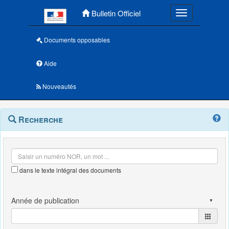
Menu principal
Bulletin Officiel
Toggle navigatio
Documents opposables
Aide
Nouveautés
Navigation
Menu
Recherche
contextuel
et
outils
annexes
dans le texte intégral des documents