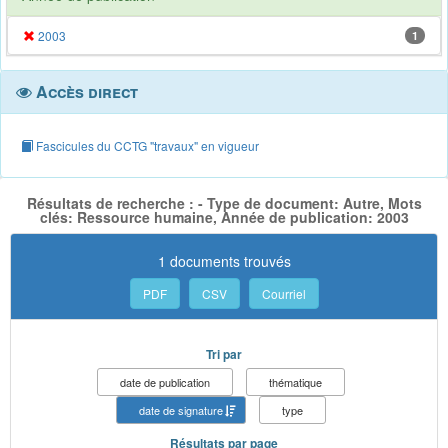
2003
1
Accès direct
Fascicules du CCTG "travaux" en vigueur
Résultats de recherche : - Type de document: Autre, Mots
clés: Ressource humaine, Année de publication: 2003
1 documents trouvés
PDF
CSV
Courriel
Tri par
date de publication
thématique
date de signature
type
Résultats par page