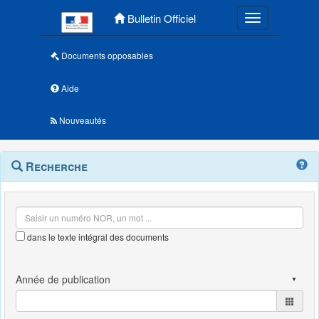
Menu principal
Bulletin Officiel
Toggle navigatio
Documents opposables
Aide
Nouveautés
Navigation
Menu
Recherche
contextuel
et
outils
annexes
dans le texte intégral des documents