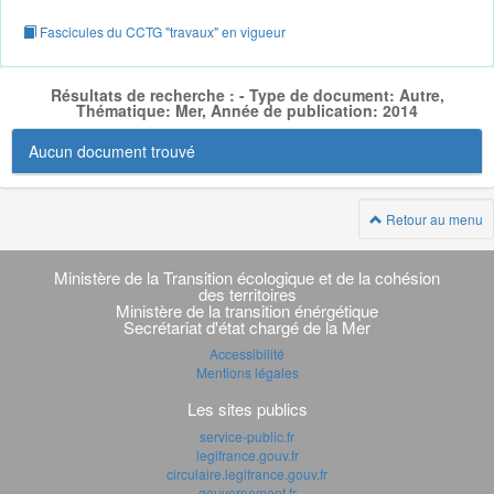
Fascicules du CCTG "travaux" en vigueur
Résultats de recherche : - Type de document: Autre,
Thématique: Mer, Année de publication: 2014
Aucun document trouvé
Retour au menu
Navigation
transverse
Ministère de la Transition écologique et de la cohésion
des territoires
Ministère de la transition énérgétique
Secrétariat d'état chargé de la Mer
Accessibilité
Mentions légales
Les sites publics
service-public.fr
legifrance.gouv.fr
circulaire.legifrance.gouv.fr
gouvernement.fr