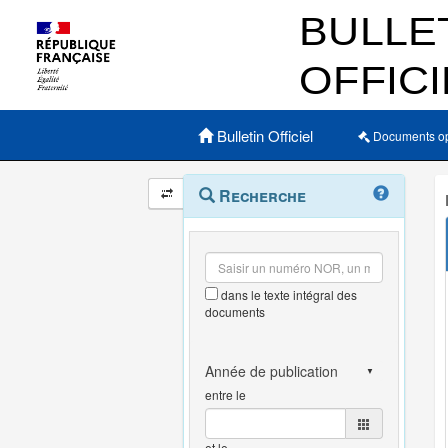
Menu principal
Bulletin Officiel
Documents o
Navigation
Menu
Recherche
contextuel
et
outils
annexes
dans le texte intégral des
documents
entre le
et le