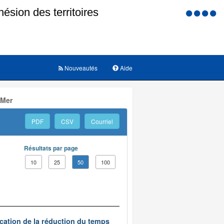
Menu
d'accessi
Nouveautés
Aide
 Mer
PDF
CSV
Courriel
Résultats par page
10
25
50
100
ication de la réduction du temps