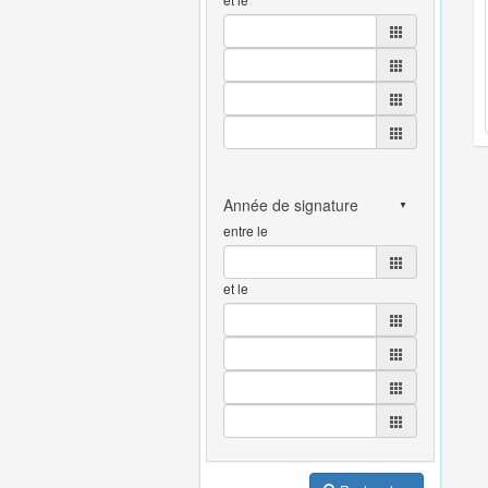
entre le
et le