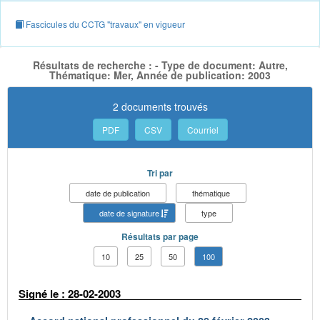
Fascicules du CCTG "travaux" en vigueur
Résultats de recherche : - Type de document: Autre,
Thématique: Mer, Année de publication: 2003
2 documents trouvés
PDF
CSV
Courriel
Tri par
date de publication
thématique
date de signature
type
Résultats par page
10
25
50
100
Signé le : 28-02-2003