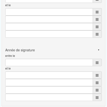
et le
entre le
et le