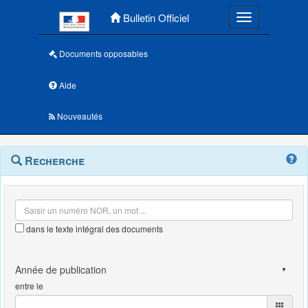
Menu principal
Bulletin Officiel
Toggle navigatio
Documents opposables
Aide
Nouveautés
Navigation
Menu
Recherche
contextuel
et
outils
annexes
dans le texte intégral des documents
entre le