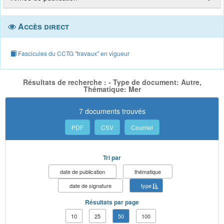
Accès direct
Fascicules du CCTG "travaux" en vigueur
Résultats de recherche : - Type de document: Autre,
Thématique: Mer
7 documents trouvés
PDF
CSV
Courriel
Tri par
date de publication
thématique
date de signature
type
Résultats par page
10
25
50
100