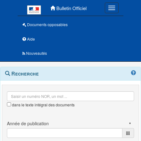
Menu principal
Bulletin Officiel
Toggle navigatio
Documents opposables
Aide
Nouveautés
Navigation
Menu
Recherche
contextuel
et
outils
annexes
dans le texte intégral des documents