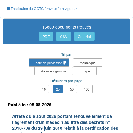
Fascicules du CCTG "travaux" en vigueur
16869 documents trouvés
PDF
CSV
Courriel
Tri par
date de publication
thématique
date de signature
type
Résultats par page
10
25
50
100
Publié le : 08-08-2026
Arrêté du 6 août 2026 portant renouvellement de
l’agrément d’un médecin au titre des décrets n°
2010-708 du 29 juin 2010 relatif à la certification des