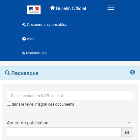
Menu principal
Bulletin Officiel
Toggle navigatio
Documents opposables
Aide
Nouveautés
Navigation
Menu
Recherche
contextuel
et
outils
annexes
dans le texte intégral des documents