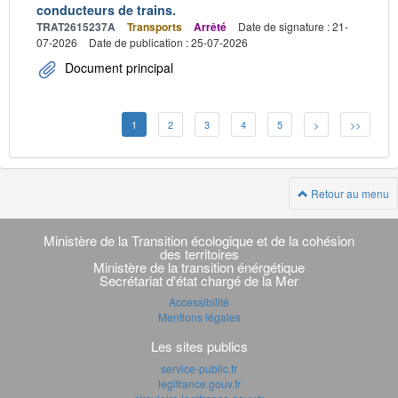
conducteurs de trains.
TRAT2615237A
Transports
Arrêté
Date de signature : 21-
07-2026
Date de publication : 25-07-2026
Document principal
1
2
3
4
5
>
>>
Retour au menu
Navigation
transverse
Ministère de la Transition écologique et de la cohésion
des territoires
Ministère de la transition énérgétique
Secrétariat d'état chargé de la Mer
Accessibilité
Mentions légales
Les sites publics
service-public.fr
legifrance.gouv.fr