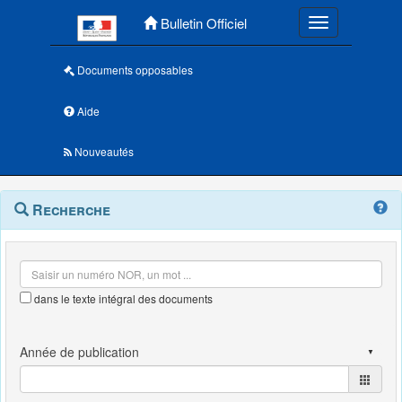
Menu principal
Bulletin Officiel
Toggle navigatio
Documents opposables
Aide
Nouveautés
Navigation
Menu
Recherche
contextuel
et
outils
annexes
dans le texte intégral des documents