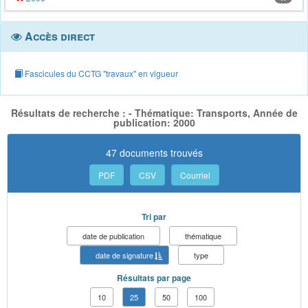
Accès direct
Fascicules du CCTG "travaux" en vigueur
Résultats de recherche : - Thématique: Transports, Année de
publication: 2000
47 documents trouvés
PDF
CSV
Courriel
Tri par
date de publication
thématique
date de signature
type
Résultats par page
10
25
50
100