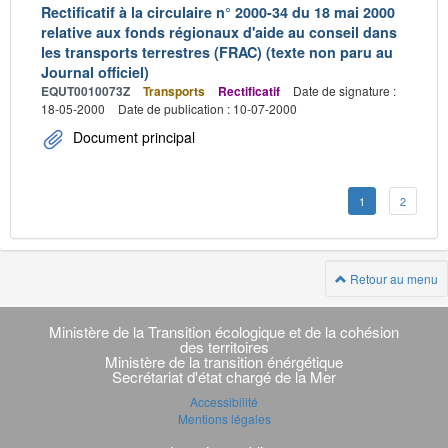
Rectificatif à la circulaire n° 2000-34 du 18 mai 2000
relative aux fonds régionaux d'aide au conseil dans
les transports terrestres (FRAC) (texte non paru au
Journal officiel)
EQUT0010073Z
Transports
Rectificatif
Date de signature :
18-05-2000
Date de publication : 10-07-2000
Document principal
1
2
Retour au menu
Navigation
transverse
Ministère de la Transition écologique et de la cohésion
des territoires
Ministère de la transition énérgétique
Secrétariat d'état chargé de la Mer
Accessibilité
Mentions légales