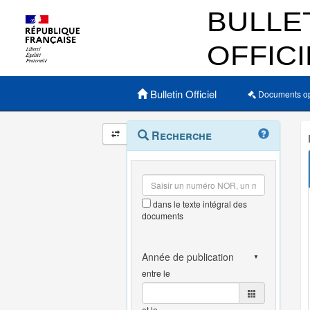
Menu principal
Bulletin Officiel
Documents o
Navigation
Menu
Recherche
contextuel
et
outils
annexes
dans le texte intégral des
documents
entre le
et le