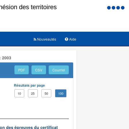
Menu
d'accessi
Nouveautés
Aide
: 2003
PDF
CSV
Courriel
Résultats par page
10
25
50
100
on des épreuves du certificat