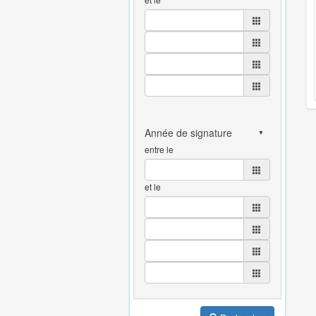
entre le
et le