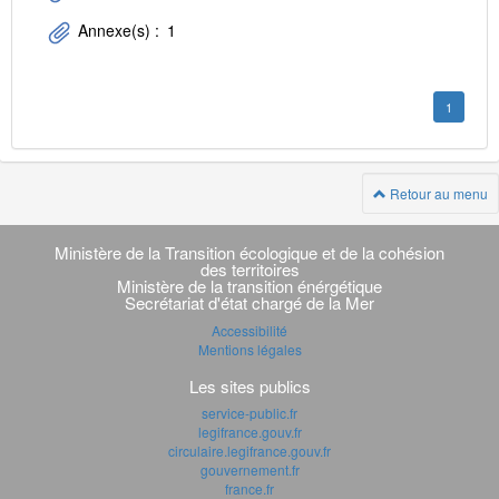
Annexe(s) :
1
1
Retour au menu
Navigation
transverse
Ministère de la Transition écologique et de la cohésion
des territoires
Ministère de la transition énérgétique
Secrétariat d'état chargé de la Mer
Accessibilité
Mentions légales
Les sites publics
service-public.fr
legifrance.gouv.fr
circulaire.legifrance.gouv.fr
gouvernement.fr
france.fr