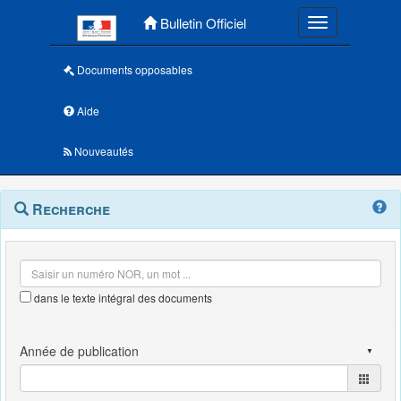
Menu principal
Bulletin Officiel
Toggle navigatio
Documents opposables
Aide
Nouveautés
Navigation
Menu
Recherche
contextuel
et
outils
annexes
dans le texte intégral des documents