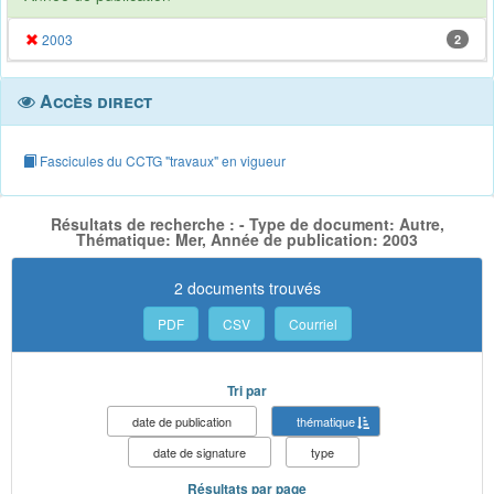
2003
2
Accès direct
Fascicules du CCTG "travaux" en vigueur
Résultats de recherche : - Type de document: Autre,
Thématique: Mer, Année de publication: 2003
2 documents trouvés
PDF
CSV
Courriel
Tri par
date de publication
thématique
date de signature
type
Résultats par page