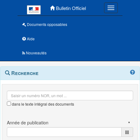
Menu principal
Bulletin Officiel
Toggle navigatio
Documents opposables
Aide
Nouveautés
Navigation
Menu
Recherche
contextuel
et
outils
annexes
dans le texte intégral des documents