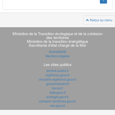
1
Retour au menu
Navigation
transverse
Ministère de la Transition écologique et de la cohésion
des territoires
Ministère de la transition énérgétique
Secrétariat d'état chargé de la Mer
Accessibilité
Mentions légales
Les sites publics
service-public.fr
legifrance.gouv.fr
circulaire.legifrance.gouv.fr
gouvernement.fr
france.fr
data.gouv.fr
ecologie.gouv.fr
cohesion-territoires.gouv.fr
mer.gouv.fr