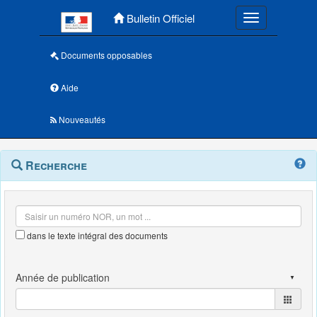
Menu principal
Bulletin Officiel
Toggle navigatio
Documents opposables
Aide
Nouveautés
Navigation
Menu
Recherche
contextuel
et
outils
annexes
dans le texte intégral des documents