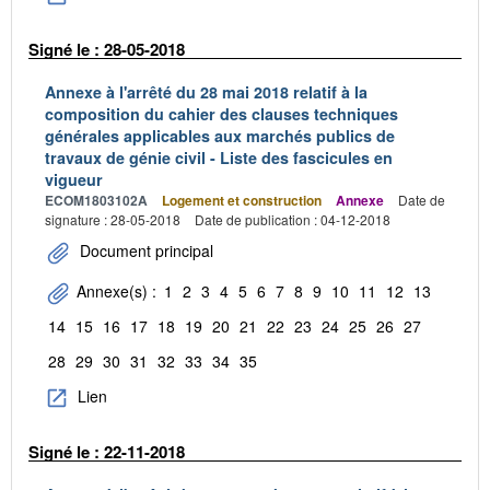
Signé le : 28-05-2018
Annexe à l'arrêté du 28 mai 2018 relatif à la
composition du cahier des clauses techniques
générales applicables aux marchés publics de
travaux de génie civil - Liste des fascicules en
vigueur
ECOM1803102A
Logement et construction
Annexe
Date de
signature : 28-05-2018
Date de publication : 04-12-2018
Document principal
Annexe(s) :
1
2
3
4
5
6
7
8
9
10
11
12
13
14
15
16
17
18
19
20
21
22
23
24
25
26
27
28
29
30
31
32
33
34
35
Lien
Signé le : 22-11-2018