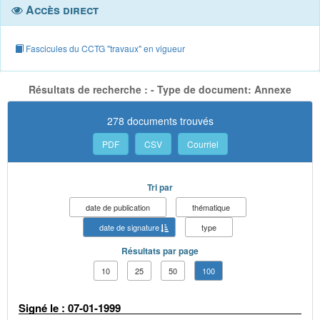
Accès direct
Fascicules du CCTG "travaux" en vigueur
Résultats de recherche : - Type de document: Annexe
278 documents trouvés
PDF
CSV
Courriel
Tri par
date de publication
thématique
date de signature
type
Résultats par page
10
25
50
100
Signé le : 07-01-1999