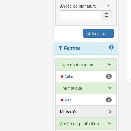
Rechercher
Filtres
Type de document
Autre
2
Thématique
Mer
2
Mots clés
Année de publication