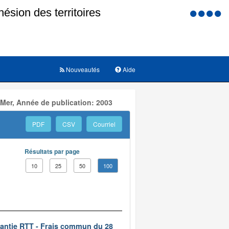
Menu
d'accessi
Nouveautés
Aide
 Mer, Année de publication: 2003
PDF
CSV
Courriel
Résultats par page
10
25
50
100
rantie RTT - Frais commun du 28