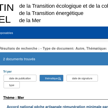
pposables
Résultats de recherche : - Type de document: Autre, Thématique:
2 documents trouvés
Tri par
date de publication
thématique
date de signature
type
Thème : Mer
Accord national pêche artisanale rémunération minimale ga