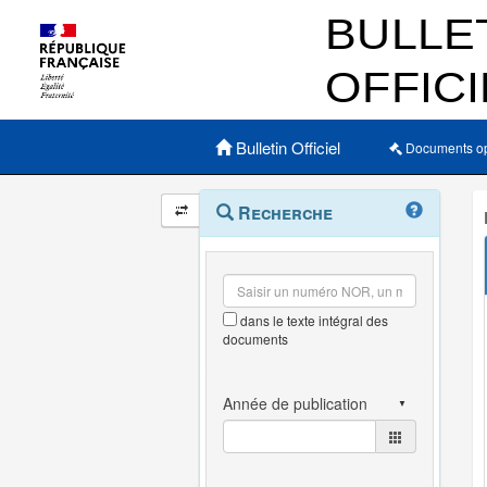
Menu principal
Bulletin Officiel
Documents o
Navigation
Menu
Recherche
contextuel
et
outils
annexes
dans le texte intégral des
documents