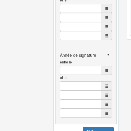
entre le
et le