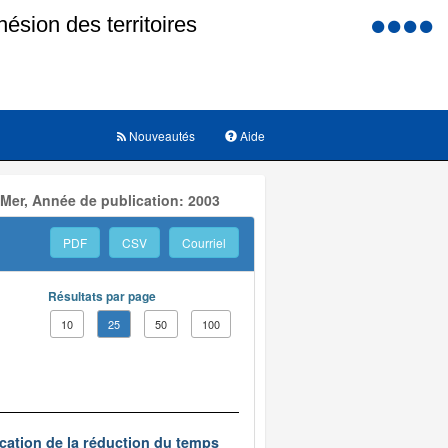
Menu
d'accessi
Nouveautés
Aide
 Mer, Année de publication: 2003
PDF
CSV
Courriel
Résultats par page
10
25
50
100
ication de la réduction du temps