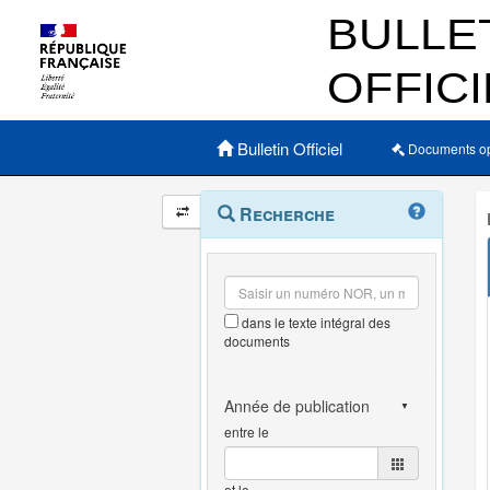
Menu principal
Bulletin Officiel
Documents o
Navigation
Menu
Recherche
contextuel
et
outils
annexes
dans le texte intégral des
documents
entre le
et le