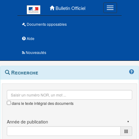
Menu principal
Bulletin Officiel
Toggle navigatio
Documents opposables
Aide
Nouveautés
Navigation
Menu
Recherche
contextuel
et
outils
annexes
dans le texte intégral des documents