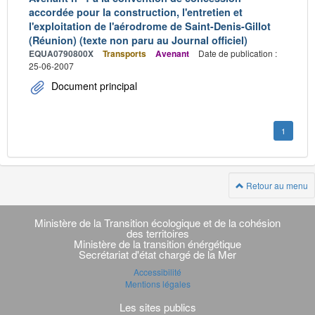
accordée pour la construction, l'entretien et
l'exploitation de l'aérodrome de Saint-Denis-Gillot
(Réunion) (texte non paru au Journal officiel)
EQUA0790800X
Transports
Avenant
Date de publication :
25-06-2007
Document principal
1
Retour au menu
Navigation
transverse
Ministère de la Transition écologique et de la cohésion
des territoires
Ministère de la transition énérgétique
Secrétariat d'état chargé de la Mer
Accessibilité
Mentions légales
Les sites publics