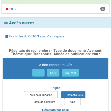
2007
3
Accès direct
Fascicules du CCTG "travaux" en vigueur
Résultats de recherche : - Type de document: Avenant,
Thématique: Transports, Année de publication: 2007
3 documents trouvés
PDF
CSV
Courriel
Tri par
date de publication
thématique
date de signature
type
Résultats par page