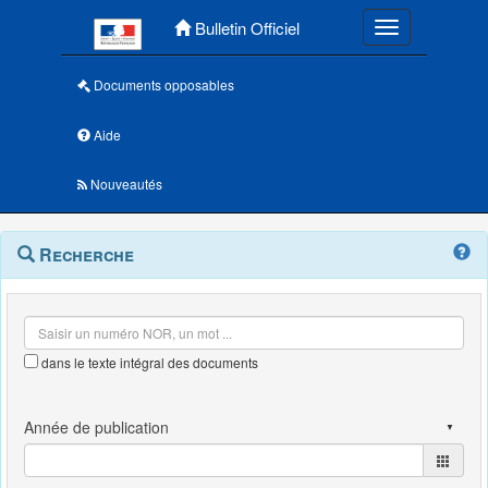
Menu principal
Bulletin Officiel
Toggle navigatio
Documents opposables
Aide
Nouveautés
Navigation
Menu
Recherche
contextuel
et
outils
annexes
dans le texte intégral des documents