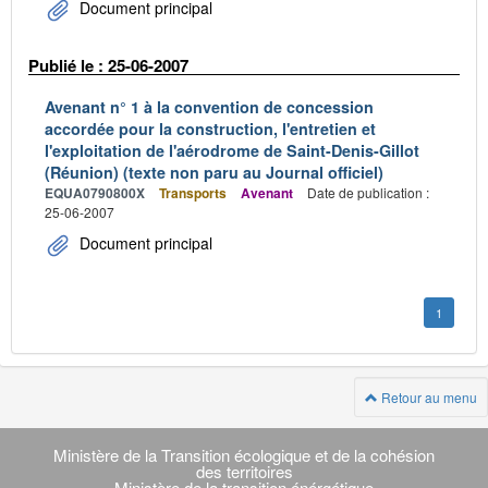
Document principal
Publié le : 25-06-2007
Avenant n° 1 à la convention de concession
accordée pour la construction, l'entretien et
l'exploitation de l'aérodrome de Saint-Denis-Gillot
(Réunion) (texte non paru au Journal officiel)
EQUA0790800X
Transports
Avenant
Date de publication :
25-06-2007
Document principal
1
Retour au menu
Navigation
transverse
Ministère de la Transition écologique et de la cohésion
des territoires
Ministère de la transition énérgétique