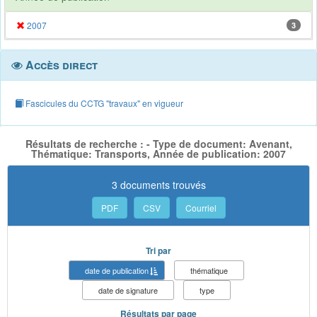
2007
3
Accès direct
Fascicules du CCTG "travaux" en vigueur
Résultats de recherche : - Type de document: Avenant,
Thématique: Transports, Année de publication: 2007
3 documents trouvés
PDF
CSV
Courriel
Tri par
date de publication
thématique
date de signature
type
Résultats par page