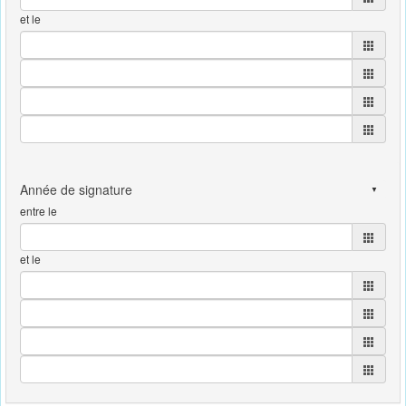
et le
entre le
et le