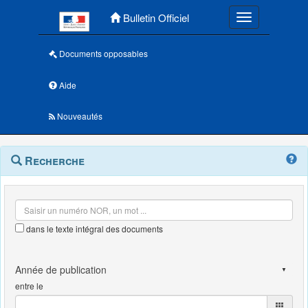
Menu principal
Bulletin Officiel
Toggle navigatio
Documents opposables
Aide
Nouveautés
Navigation
Menu
Recherche
contextuel
et
outils
annexes
dans le texte intégral des documents
entre le