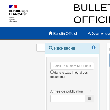
Menu principal
Bulletin Officiel
Documents o
Navigation
Menu
Recherche
contextuel
et
outils
annexes
dans le texte intégral des
documents