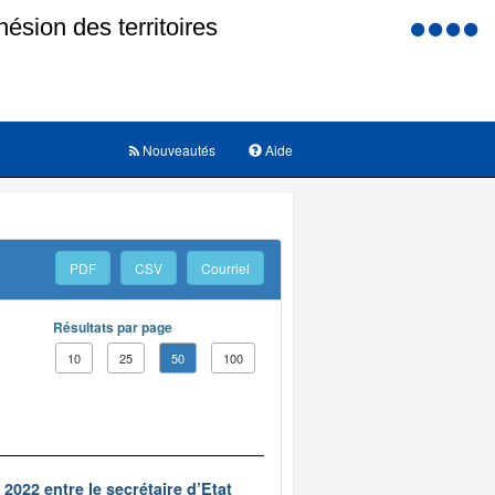
Menu
d'accessi
Nouveautés
Aide
PDF
CSV
Courriel
Résultats par page
10
25
50
100
022 entre le secrétaire d’Etat