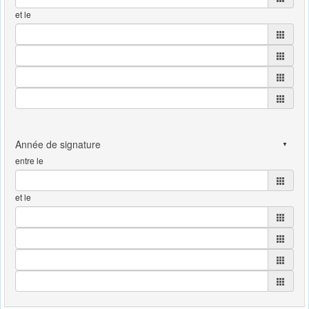
et le
entre le
et le