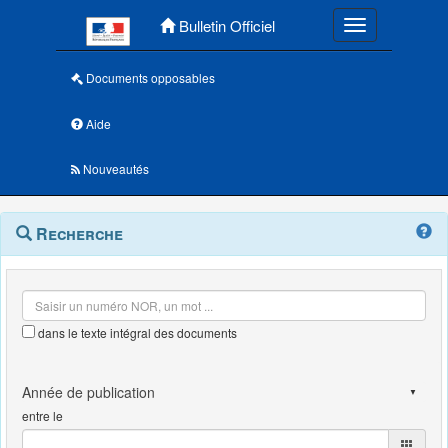
Menu principal
Bulletin Officiel
Toggle navigatio
Documents opposables
Aide
Nouveautés
Navigation
Menu
Recherche
contextuel
et
outils
annexes
dans le texte intégral des documents
entre le