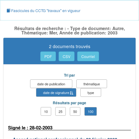
Fascicules du CCTG "travaux" en vigueur
Résultats de recherche : - Type de document: Autre,
Thématique: Mer, Année de publication: 2003
2 documents trouvés
PDF
CSV
Courriel
Tri par
date de publication
thématique
date de signature
type
Résultats par page
10
25
50
100
Signé le : 28-02-2003