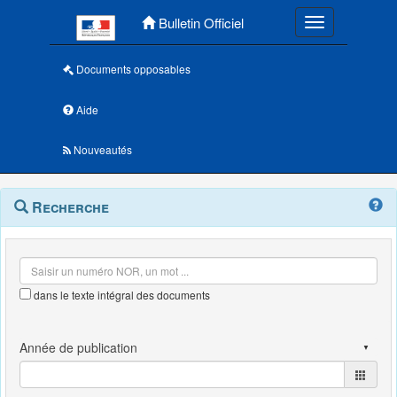
Menu principal
Bulletin Officiel
Toggle navigatio
Documents opposables
Aide
Nouveautés
Navigation
Menu
Recherche
contextuel
et
outils
annexes
dans le texte intégral des documents