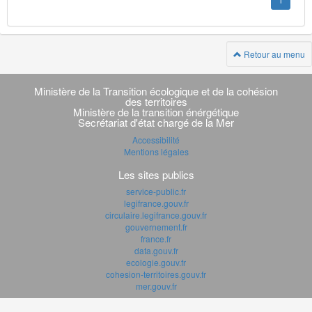
1
Retour au menu
Navigation
transverse
Ministère de la Transition écologique et de la cohésion
des territoires
Ministère de la transition énérgétique
Secrétariat d'état chargé de la Mer
Accessibilité
Mentions légales
Les sites publics
service-public.fr
legifrance.gouv.fr
circulaire.legifrance.gouv.fr
gouvernement.fr
france.fr
data.gouv.fr
ecologie.gouv.fr
cohesion-territoires.gouv.fr
mer.gouv.fr