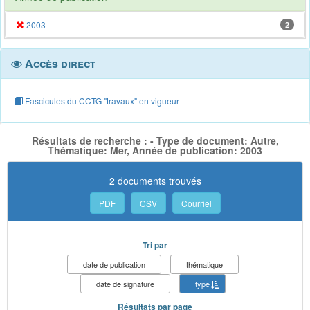
2003
2
Accès direct
Fascicules du CCTG "travaux" en vigueur
Résultats de recherche : - Type de document: Autre,
Thématique: Mer, Année de publication: 2003
2 documents trouvés
PDF
CSV
Courriel
Tri par
date de publication
thématique
date de signature
type
Résultats par page