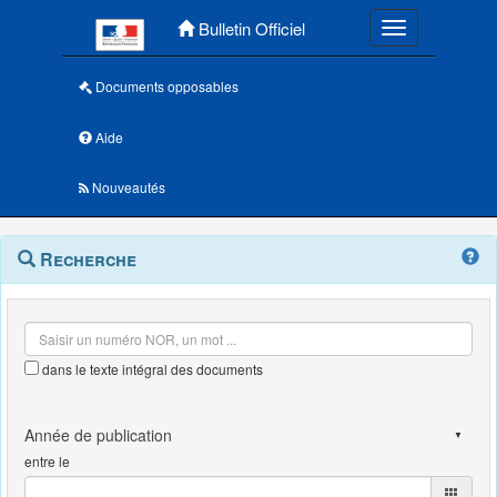
Menu principal
Bulletin Officiel
Toggle navigatio
Documents opposables
Aide
Nouveautés
Navigation
Menu
Recherche
contextuel
et
outils
annexes
dans le texte intégral des documents
entre le