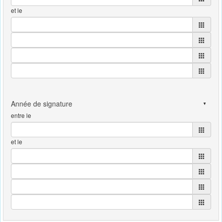
et le
entre le
et le