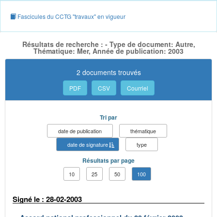
Fascicules du CCTG "travaux" en vigueur
Résultats de recherche : - Type de document: Autre,
Thématique: Mer, Année de publication: 2003
2 documents trouvés
PDF
CSV
Courriel
Tri par
date de publication
thématique
date de signature
type
Résultats par page
10
25
50
100
Signé le : 28-02-2003