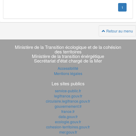
1
Retour au menu
Navigation
transverse
Ministère de la Transition écologique et de la cohésion
des territoires
Ministère de la transition énérgétique
Secrétariat d'état chargé de la Mer
Accessibilité
Mentions légales
Les sites publics
service-public.fr
legifrance.gouv.fr
circulaire.legifrance.gouv.fr
gouvernement.fr
france.fr
data.gouv.fr
ecologie.gouv.fr
cohesion-territoires.gouv.fr
mer.gouv.fr