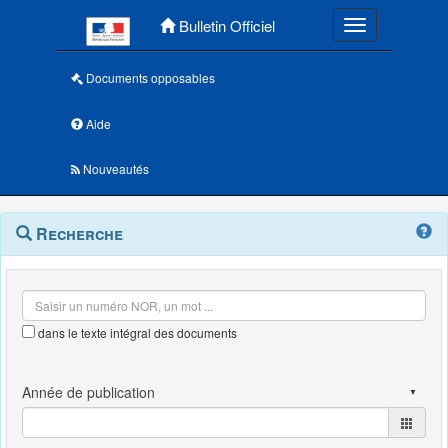
Menu principal
Bulletin Officiel
Toggle navigatio
Documents opposables
Aide
Nouveautés
Navigation
Menu
Recherche
contextuel
et
outils
annexes
dans le texte intégral des documents