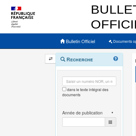
Menu principal
Bulletin Officiel
Documents o
Navigation
Menu
Recherche
contextuel
et
outils
annexes
dans le texte intégral des
documents