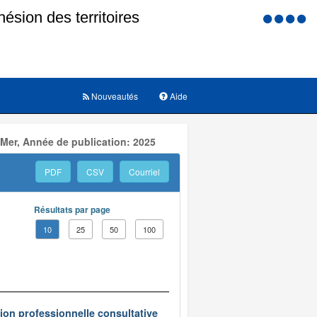
Menu
d'accessi
Nouveautés
Aide
 Mer, Année de publication: 2025
PDF
CSV
Courriel
Résultats par page
10
25
50
100
on professionnelle consultative