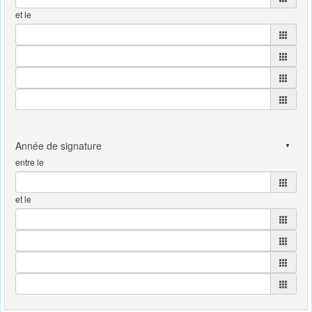
et le
entre le
et le