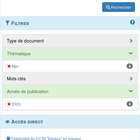
Rechercher
Filtres
Type de document
Thématique
Mer
4
Mots clés
Année de publication
2003
4
Accès direct
Fascicules du CCTG "travaux" en vigueur