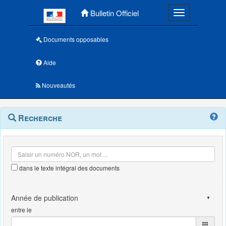
Menu principal
Bulletin Officiel
Toggle navigatio
Documents opposables
Aide
Nouveautés
Navigation
Menu
Recherche
contextuel
et
outils
annexes
dans le texte intégral des documents
entre le