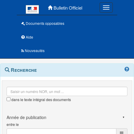
Menu principal
Bulletin Officiel
Toggle navigatio
Documents opposables
Aide
Nouveautés
Navigation
Menu
Recherche
contextuel
et
outils
annexes
dans le texte intégral des documents
entre le