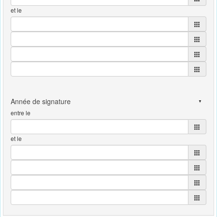
et le
entre le
et le