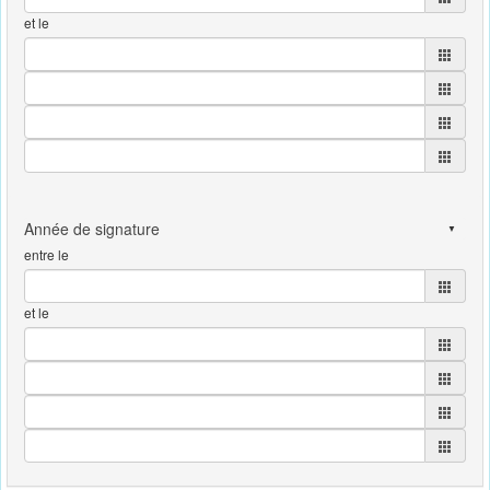
et le
entre le
et le