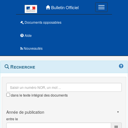
Menu principal
Bulletin Officiel
Toggle navigatio
Documents opposables
Aide
Nouveautés
Navigation
Menu
Recherche
contextuel
et
outils
annexes
dans le texte intégral des documents
entre le