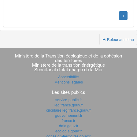
1
Retour au menu
Navigation
transverse
Ministère de la Transition écologique et de la cohésion
des territoires
Ministère de la transition énérgétique
Secrétariat d'état chargé de la Mer
Accessibilité
Mentions légales
Les sites publics
service-public.fr
legifrance.gouv.fr
circulaire.legifrance.gouv.fr
gouvernement.fr
france.fr
data.gouv.fr
ecologie.gouv.fr
cohesion-territoires.gouv.fr