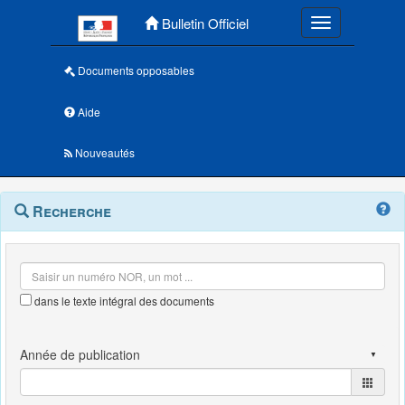
Menu principal
Bulletin Officiel
Toggle navigatio
Documents opposables
Aide
Nouveautés
Navigation
Menu
Recherche
contextuel
et
outils
annexes
dans le texte intégral des documents