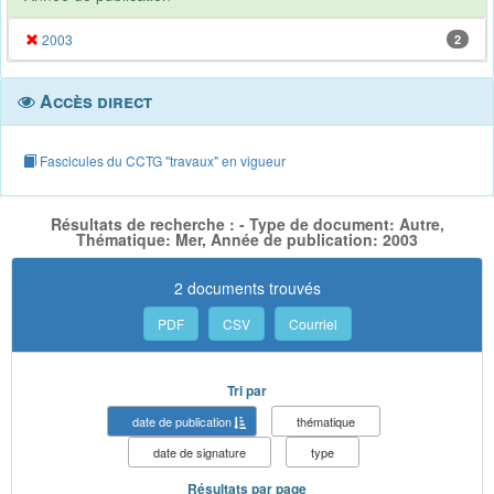
2003
2
Accès direct
Fascicules du CCTG "travaux" en vigueur
Résultats de recherche : - Type de document: Autre,
Thématique: Mer, Année de publication: 2003
2 documents trouvés
PDF
CSV
Courriel
Tri par
date de publication
thématique
date de signature
type
Résultats par page