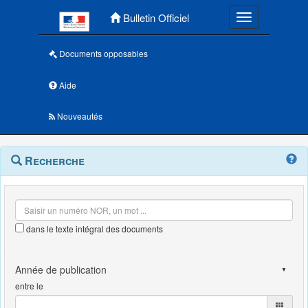
Menu principal
Bulletin Officiel
Toggle navigatio
Documents opposables
Aide
Nouveautés
Navigation
Menu
Recherche
contextuel
et
outils
annexes
dans le texte intégral des documents
entre le