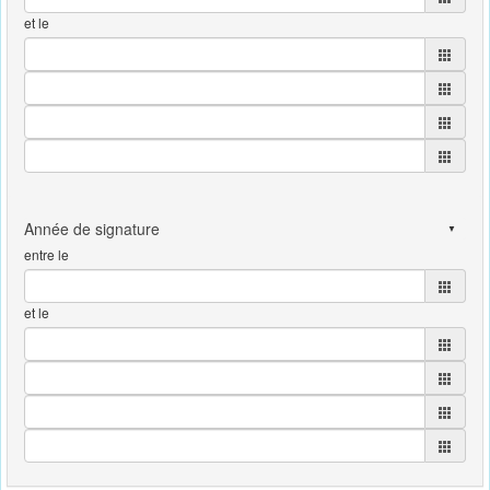
et le
entre le
et le