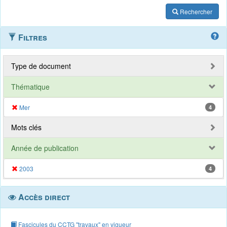
Rechercher
Filtres
Type de document
Thématique
Mer
4
Mots clés
Année de publication
2003
4
Accès direct
Fascicules du CCTG "travaux" en vigueur