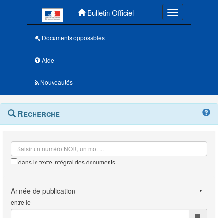
Menu principal
Bulletin Officiel
Toggle navigatio
Documents opposables
Aide
Nouveautés
Navigation
Menu
Recherche
contextuel
et
outils
annexes
dans le texte intégral des documents
entre le