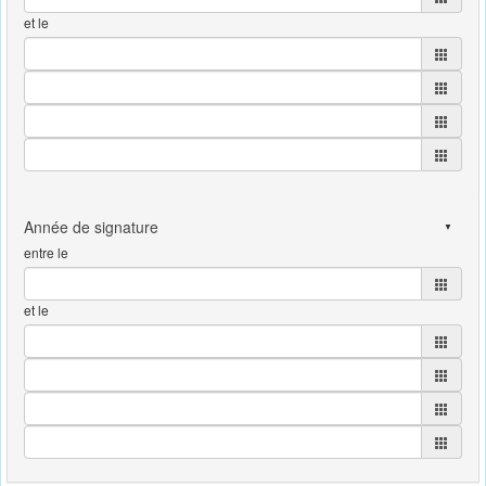
et le
entre le
et le