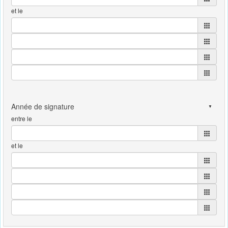
et le
entre le
et le