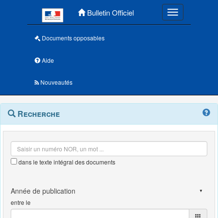
Menu principal
Bulletin Officiel
Toggle navigatio
Documents opposables
Aide
Nouveautés
Navigation
Menu
Recherche
contextuel
et
outils
annexes
dans le texte intégral des documents
entre le