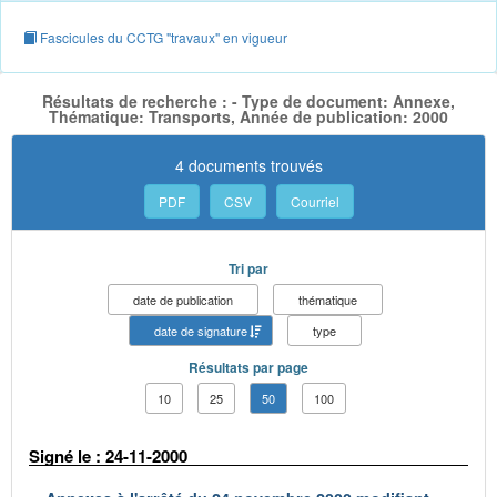
Fascicules du CCTG "travaux" en vigueur
Résultats de recherche : - Type de document: Annexe,
Thématique: Transports, Année de publication: 2000
4 documents trouvés
PDF
CSV
Courriel
Tri par
date de publication
thématique
date de signature
type
Résultats par page
10
25
50
100
Signé le : 24-11-2000