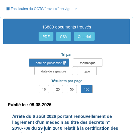
Fascicules du CCTG "travaux" en vigueur
16869 documents trouvés
PDF
CSV
Courriel
Tri par
date de publication
thématique
date de signature
type
Résultats par page
10
25
50
100
Publié le : 08-08-2026
Arrêté du 6 août 2026 portant renouvellement de
l’agrément d’un médecin au titre des décrets n°
2010-708 du 29 juin 2010 relatif à la certification des