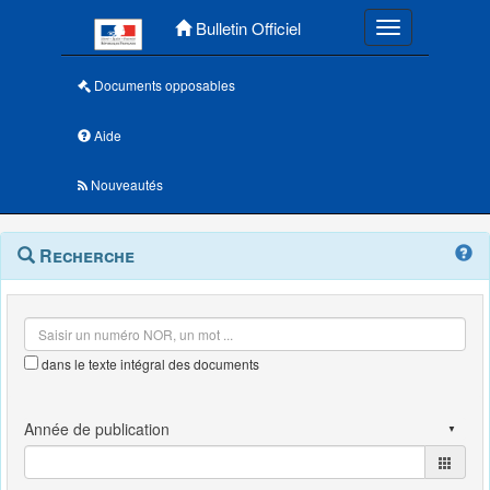
Menu principal
Bulletin Officiel
Toggle navigatio
Documents opposables
Aide
Nouveautés
Navigation
Menu
Recherche
contextuel
et
outils
annexes
dans le texte intégral des documents