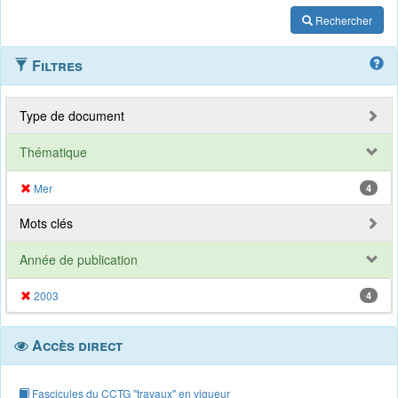
Rechercher
Filtres
Type de document
Thématique
Mer
4
Mots clés
Année de publication
2003
4
Accès direct
Fascicules du CCTG "travaux" en vigueur