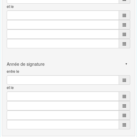
et le
entre le
et le