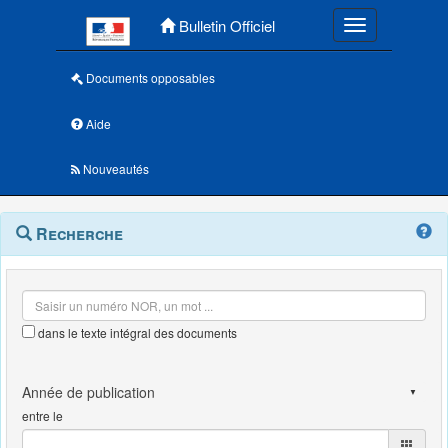
Menu principal
Bulletin Officiel
Toggle navigatio
Documents opposables
Aide
Nouveautés
Navigation
Menu
Recherche
contextuel
et
outils
annexes
dans le texte intégral des documents
entre le