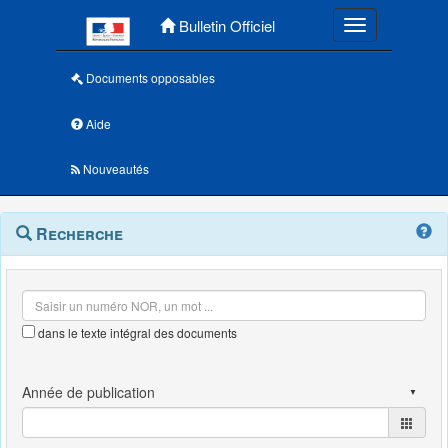
Menu principal
Bulletin Officiel
Toggle navigatio
Documents opposables
Aide
Nouveautés
Navigation
Menu
Recherche
contextuel
et
outils
annexes
dans le texte intégral des documents