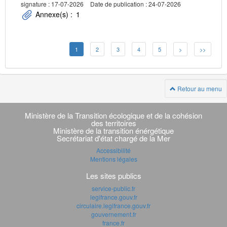
signature : 17-07-2026
Date de publication : 24-07-2026
Annexe(s) :
1
1
2
3
4
5
>
>>
Retour au menu
Navigation
transverse
Ministère de la Transition écologique et de la cohésion
des territoires
Ministère de la transition énérgétique
Secrétariat d'état chargé de la Mer
Accessibilité
Mentions légales
Les sites publics
service-public.fr
legifrance.gouv.fr
circulaire.legifrance.gouv.fr
gouvernement.fr
france.fr