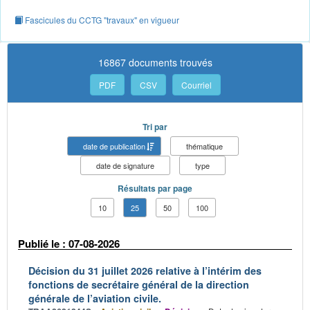
Fascicules du CCTG "travaux" en vigueur
16867 documents trouvés
PDF
CSV
Courriel
Tri par
date de publication
thématique
date de signature
type
Résultats par page
10
25
50
100
Publié le : 07-08-2026
Décision du 31 juillet 2026 relative à l’intérim des
fonctions de secrétaire général de la direction
générale de l’aviation civile.