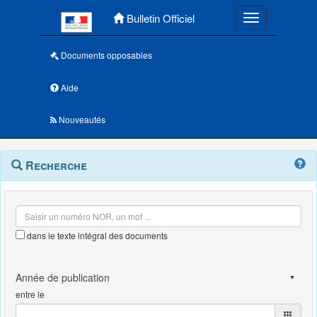
Menu principal
Bulletin Officiel
Toggle navigatio
Documents opposables
Aide
Nouveautés
Navigation
Menu
Recherche
contextuel
et
outils
annexes
dans le texte intégral des documents
entre le