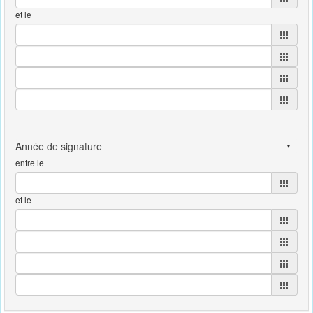
et le
entre le
et le