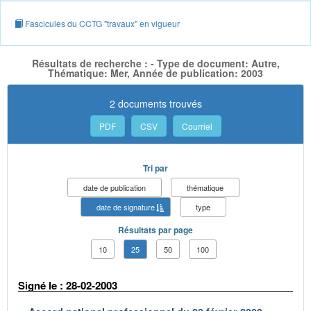
Fascicules du CCTG "travaux" en vigueur
Résultats de recherche : - Type de document: Autre,
Thématique: Mer, Année de publication: 2003
2 documents trouvés
PDF
CSV
Courriel
Tri par
date de publication
thématique
date de signature
type
Résultats par page
10
25
50
100
Signé le : 28-02-2003