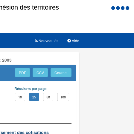
Menu
d'accessi
Nouveautés
Aide
: 2003
PDF
CSV
Courriel
Résultats par page
10
25
50
100
oursement des cotisations