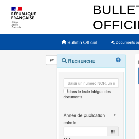
Menu principal
Bulletin Officiel
Documents o
Navigation
Menu
Recherche
contextuel
et
outils
annexes
dans le texte intégral des
documents
entre le
et le