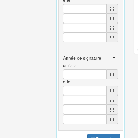
entre le
et le