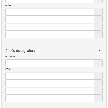
et le
entre le
et le