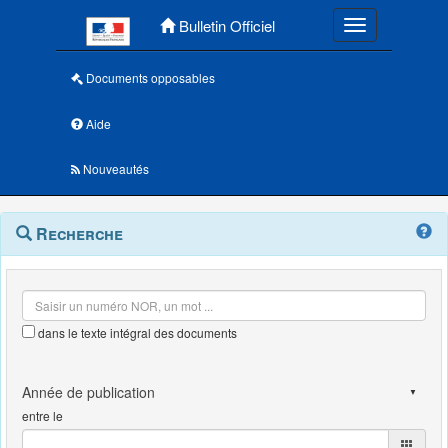
Menu principal
Bulletin Officiel
Toggle navigatio
Documents opposables
Aide
Nouveautés
Navigation
Menu
Recherche
contextuel
et
outils
annexes
dans le texte intégral des documents
entre le