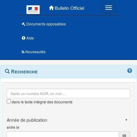
Menu principal
Bulletin Officiel
Toggle navigatio
Documents opposables
Aide
Nouveautés
Navigation
Menu
Recherche
contextuel
et
outils
annexes
dans le texte intégral des documents
entre le