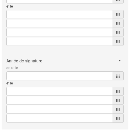
et le
entre le
et le