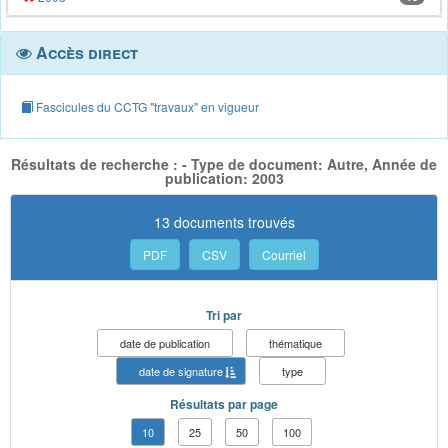
Accès direct
Fascicules du CCTG "travaux" en vigueur
Résultats de recherche : - Type de document: Autre, Année de
publication: 2003
13 documents trouvés
PDF
CSV
Courriel
Tri par
date de publication
thématique
date de signature
type
Résultats par page
10
25
50
100