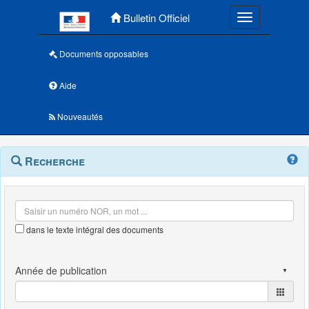
Menu principal
Bulletin Officiel
Toggle navigatio
Documents opposables
Aide
Nouveautés
Navigation
Menu
Recherche
contextuel
et
outils
annexes
dans le texte intégral des documents