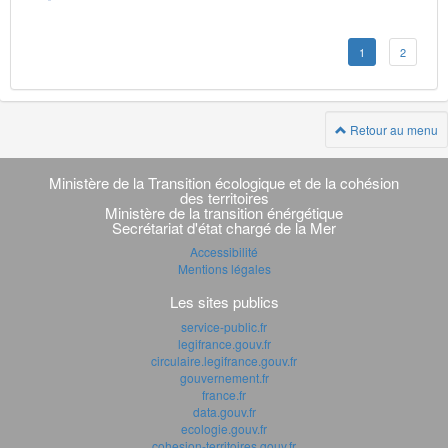
1
2
Retour au menu
Navigation
transverse
Ministère de la Transition écologique et de la cohésion
des territoires
Ministère de la transition énérgétique
Secrétariat d'état chargé de la Mer
Accessibilité
Mentions légales
Les sites publics
service-public.fr
legifrance.gouv.fr
circulaire.legifrance.gouv.fr
gouvernement.fr
france.fr
data.gouv.fr
ecologie.gouv.fr
cohesion-territoires.gouv.fr