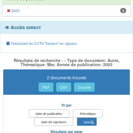
2003
2
Accès direct
Fascicules du CCTG "travaux" en vigueur
Résultats de recherche : - Type de document: Autre,
Thématique: Mer, Année de publication: 2003
2 documents trouvés
PDF
CSV
Courriel
Tri par
date de publication
thématique
date de signature
type
Résultats par page