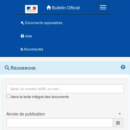
Menu principal
Bulletin Officiel
Toggle navigatio
Documents opposables
Aide
Nouveautés
Navigation
Menu
Recherche
contextuel
et
outils
annexes
dans le texte intégral des documents