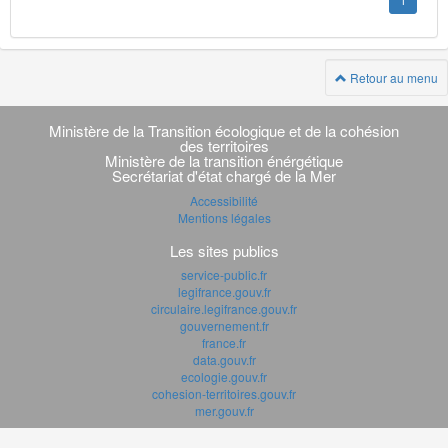
1
Retour au menu
Navigation
transverse
Ministère de la Transition écologique et de la cohésion
des territoires
Ministère de la transition énérgétique
Secrétariat d'état chargé de la Mer
Accessibilité
Mentions légales
Les sites publics
service-public.fr
legifrance.gouv.fr
circulaire.legifrance.gouv.fr
gouvernement.fr
france.fr
data.gouv.fr
ecologie.gouv.fr
cohesion-territoires.gouv.fr
mer.gouv.fr