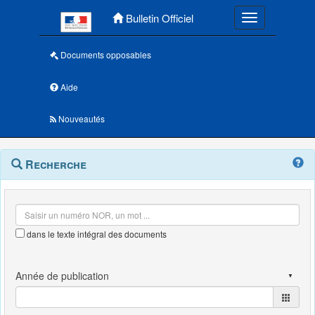
Menu principal
Bulletin Officiel
Toggle navigatio
Documents opposables
Aide
Nouveautés
Navigation
Menu
Recherche
contextuel
et
outils
annexes
dans le texte intégral des documents