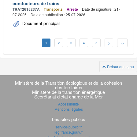
conducteurs de trains.
TRAT2615237A
Transports
Arrêté
Date de signature : 21-
07-2026
Date de publication : 25-07-2026
Document principal
1
2
3
4
5
>
>>
Retour au menu
Navigation
transverse
Ministère de la Transition écologique et de la cohésion
des territoires
Ministère de la transition énérgétique
Secrétariat d'état chargé de la Mer
Accessibilité
Mentions légales
Les sites publics
service-public.fr
legifrance.gouv.fr