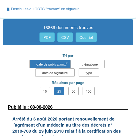
Fascicules du CCTG "travaux" en vigueur
16869 documents trouvés
PDF
CSV
Courriel
Tri par
date de publication
thématique
date de signature
type
Résultats par page
10
25
50
100
Publié le : 08-08-2026
Arrêté du 6 août 2026 portant renouvellement de
l’agrément d’un médecin au titre des décrets n°
2010-708 du 29 juin 2010 relatif à la certification des