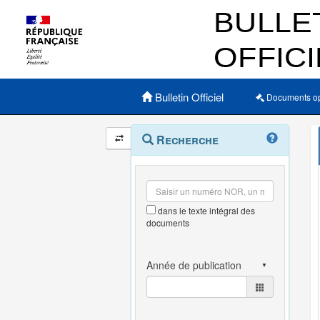
Menu principal
Bulletin Officiel
Documents o
Navigation
Menu
Recherche
contextuel
et
outils
annexes
dans le texte intégral des
documents