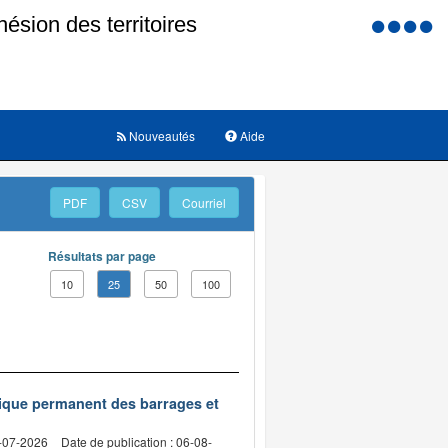
Menu
d'accessi
Nouveautés
Aide
PDF
CSV
Courriel
Résultats par page
10
25
50
100
nique permanent des barrages et
2-07-2026
Date de publication : 06-08-