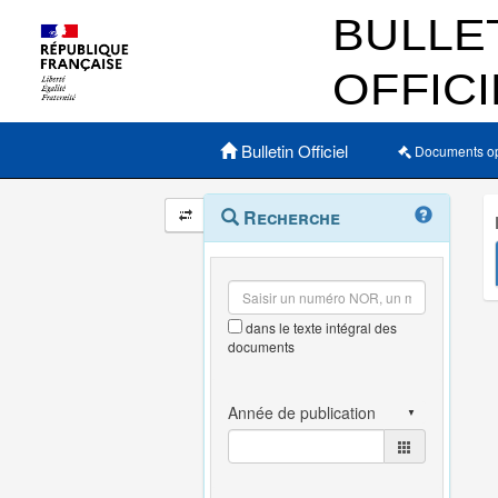
Menu principal
Bulletin Officiel
Documents o
Navigation
Menu
Recherche
contextuel
et
outils
annexes
dans le texte intégral des
documents