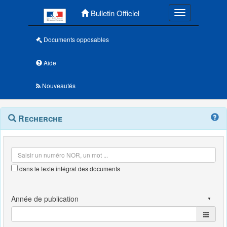
Menu principal
Bulletin Officiel
Toggle navigatio
Documents opposables
Aide
Nouveautés
Navigation
Menu
Recherche
contextuel
et
outils
annexes
dans le texte intégral des documents