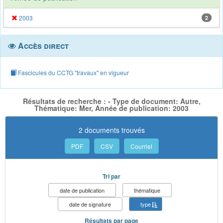
2003
2
Accès direct
Fascicules du CCTG "travaux" en vigueur
Résultats de recherche : - Type de document: Autre,
Thématique: Mer, Année de publication: 2003
2 documents trouvés
PDF
CSV
Courriel
Tri par
date de publication
thématique
date de signature
type
Résultats par page