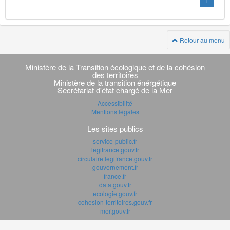
1
Retour au menu
Navigation
transverse
Ministère de la Transition écologique et de la cohésion
des territoires
Ministère de la transition énérgétique
Secrétariat d'état chargé de la Mer
Accessibilité
Mentions légales
Les sites publics
service-public.fr
legifrance.gouv.fr
circulaire.legifrance.gouv.fr
gouvernement.fr
france.fr
data.gouv.fr
ecologie.gouv.fr
cohesion-territoires.gouv.fr
mer.gouv.fr