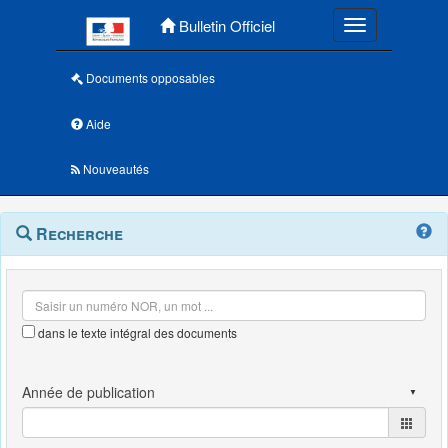
Menu principal
Bulletin Officiel
Toggle navigatio
Documents opposables
Aide
Nouveautés
Navigation
Menu
Recherche
contextuel
et
outils
annexes
dans le texte intégral des documents