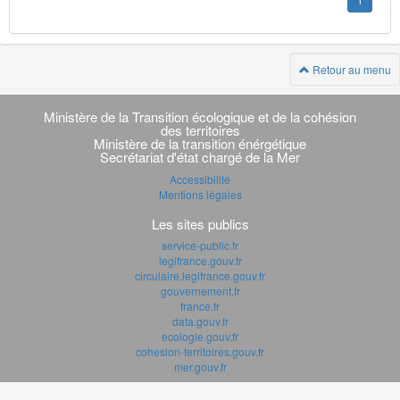
1
Retour au menu
Navigation
transverse
Ministère de la Transition écologique et de la cohésion
des territoires
Ministère de la transition énérgétique
Secrétariat d'état chargé de la Mer
Accessibilité
Mentions légales
Les sites publics
service-public.fr
legifrance.gouv.fr
circulaire.legifrance.gouv.fr
gouvernement.fr
france.fr
data.gouv.fr
ecologie.gouv.fr
cohesion-territoires.gouv.fr
mer.gouv.fr