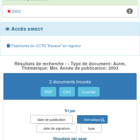
2003
2
Accès direct
Fascicules du CCTG "travaux" en vigueur
Résultats de recherche : - Type de document: Autre,
Thématique: Mer, Année de publication: 2003
2 documents trouvés
PDF
CSV
Courriel
Tri par
date de publication
thématique
date de signature
type
Résultats par page