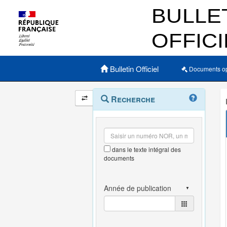
Menu principal
Bulletin Officiel
Documents o
Navigation
Menu
Recherche
contextuel
et
outils
annexes
dans le texte intégral des
documents