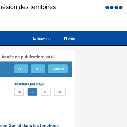
Menu
d'accessi
Nouveautés
Aide
, Année de publication: 2016
PDF
CSV
Courriel
Résultats par page
10
25
50
100
ean Guillet dans les fonctions