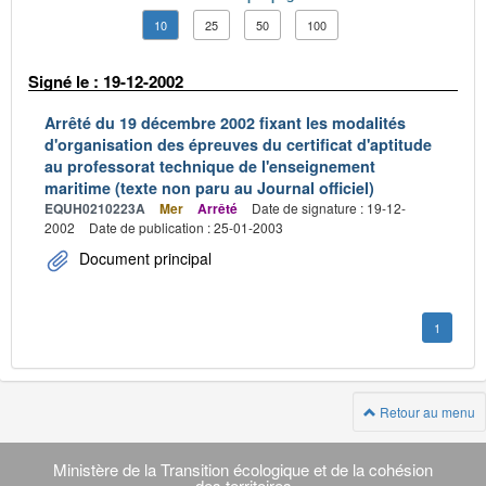
10
25
50
100
Signé le : 19-12-2002
Arrêté du 19 décembre 2002 fixant les modalités
d'organisation des épreuves du certificat d'aptitude
au professorat technique de l'enseignement
maritime (texte non paru au Journal officiel)
EQUH0210223A
Mer
Arrêté
Date de signature : 19-12-
2002
Date de publication : 25-01-2003
Document principal
1
Retour au menu
Navigation
transverse
Ministère de la Transition écologique et de la cohésion
des territoires