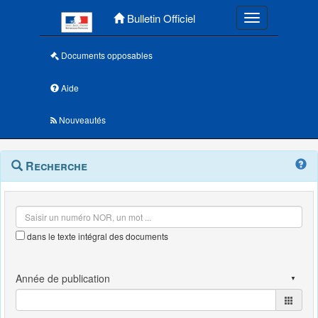
Menu principal
Bulletin Officiel
Toggle navigatio
Documents opposables
Aide
Nouveautés
Navigation
Menu
Recherche
contextuel
et
outils
annexes
dans le texte intégral des documents