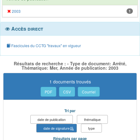
2003
1
Accès direct
Fascicules du CCTG "travaux" en vigueur
Résultats de recherche : - Type de document: Arrêté,
Thématique: Mer, Année de publication: 2003
1 documents trouvés
PDF
CSV
Courriel
Tri par
date de publication
thématique
date de signature
type
Résultats par page