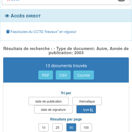
Accès direct
Fascicules du CCTG "travaux" en vigueur
Résultats de recherche : - Type de document: Autre, Année de
publication: 2003
13 documents trouvés
PDF
CSV
Courriel
Tri par
date de publication
thématique
date de signature
type
Résultats par page
10
25
50
100