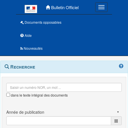
Menu principal
Bulletin Officiel
Toggle navigatio
Documents opposables
Aide
Nouveautés
Navigation
Menu
Recherche
contextuel
et
outils
annexes
dans le texte intégral des documents