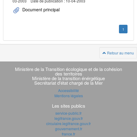
03-2003
Date de publication : 10-04-2003
Document principal
1
Retour au menu
Navigation
transverse
Ministère de la Transition écologique et de la cohésion
des territoires
Ministère de la transition énérgétique
Secrétariat d'état chargé de la Mer
Accessibilité
Mentions légales
Les sites publics
service-public.fr
legifrance.gouv.fr
circulaire.legifrance.gouv.fr
gouvernement.fr
france.fr