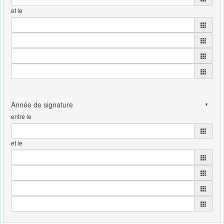
et le
entre le
et le