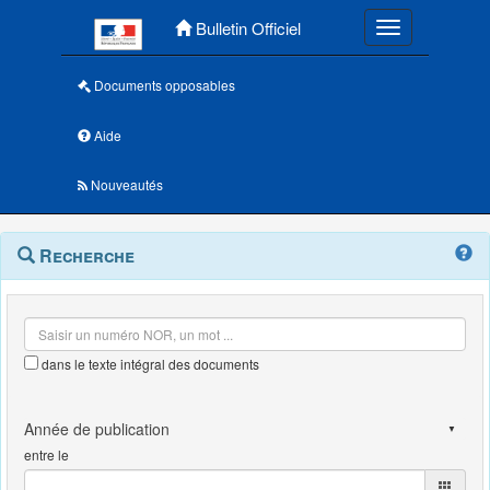
Menu principal
Bulletin Officiel
Toggle navigatio
Documents opposables
Aide
Nouveautés
Navigation
Menu
Recherche
contextuel
et
outils
annexes
dans le texte intégral des documents
entre le