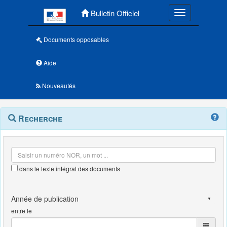
Menu principal
Bulletin Officiel
Toggle navigatio
Documents opposables
Aide
Nouveautés
Navigation
Menu
Recherche
contextuel
et
outils
annexes
dans le texte intégral des documents
entre le