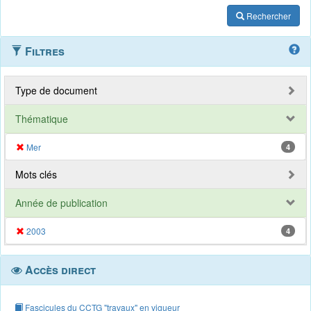
Rechercher
Filtres
Type de document
Thématique
Mer
4
Mots clés
Année de publication
2003
4
Accès direct
Fascicules du CCTG "travaux" en vigueur