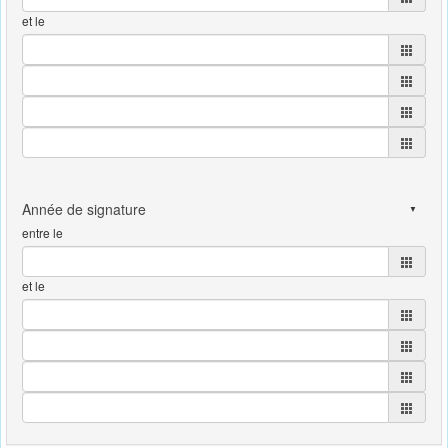
et le
entre le
et le